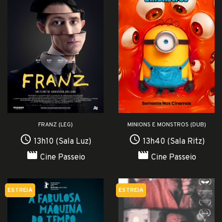
FRANZ (LEG)
MINIONS E MONSTROS (DUB)
access_time
access_time
13h10 (Sala Luz)
13h40 (Sala Ritz)
movie
movie
Cine Passeio
Cine Passeio
ESTREIA
ESTREIA