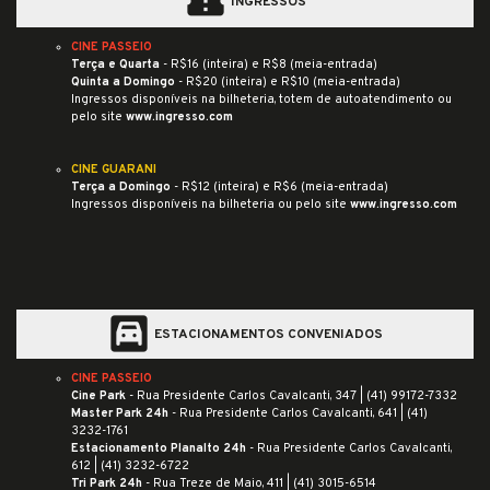
confirmation_number
INGRESSOS
CINE PASSEIO
Terça e Quarta
- R$16 (inteira) e R$8 (meia-entrada)
Quinta a Domingo
- R$20 (inteira) e R$10 (meia-entrada)
Ingressos disponíveis na bilheteria, totem de autoatendimento ou
pelo site
www.ingresso.com
CINE GUARANI
Terça a Domingo
- R$12 (inteira) e R$6 (meia-entrada)
Ingressos disponíveis na bilheteria ou pelo site
www.ingresso.com
garage
ESTACIONAMENTOS CONVENIADOS
CINE PASSEIO
Cine Park
- Rua Presidente Carlos Cavalcanti, 347 |
(41) 99172-7332
Master Park 24h
- Rua Presidente Carlos Cavalcanti, 641 |
(41)
3232-1761
Estacionamento Planalto 24h
- Rua Presidente Carlos Cavalcanti,
612 |
(41) 3232-6722
Tri Park 24h
- Rua Treze de Maio, 411 |
(41) 3015-6514