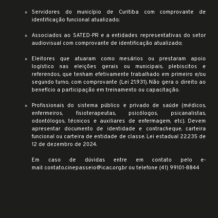
Servidores do município de Curitiba com comprovante de
identificação funcional atualizado;
Associados ao SATED-PR e a entidades representativas do setor
audiovisual com comprovante de identificação atualizado;
Eleitores que atuaram como mesários ou prestaram apoio
logístico nas eleições gerais ou municipais, plebiscitos e
referendos, que tenham efetivamente trabalhado em primeiro e/ou
segundo turno, com comprovante (Lei 21.931). Não gera o direito ao
benefício a participação em treinamento ou capacitação.
Profissionais do sistema público e privado de saúde (médicos,
enfermeiros, fisioterapeutas, psicólogos, psicanalistas,
odontólogos, técnicos e auxiliares de enfermagem, etc). Devem
apresentar documento de identidade e contracheque, carteira
funcional ou carteira de entidade de classe. Lei estadual 22.235 de
12 de dezembro de 2024.
Em caso de dúvidas entre em contato pelo e-
mail:
contato.cinepasseio@icac.org.br
ou telefone (41) 99101-8844