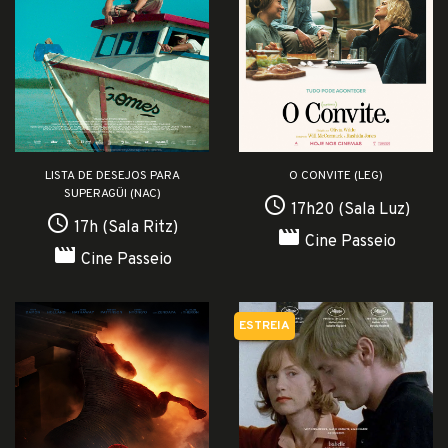
LISTA DE DESEJOS PARA
O CONVITE (LEG)
SUPERAGÜI (NAC)
access_time
17h20 (Sala Luz)
access_time
17h (Sala Ritz)
movie
Cine Passeio
movie
Cine Passeio
ESTREIA