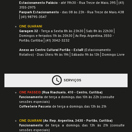
Estacionamento Palácio
- até 19h30 - Rua Treze de Maio, 395 |
(41)
3155-2975
Panpark Estacionamento
- das 08 às 23h - Rua Treze de Maio, 438
| (41) 98795-3547
CINE GUARANI
Garagem 32
- Terça a Sexta: 8h às 23h30 | Sab: 8h às 22h30 |
Domingos e feriados: 11h às 20h30 | Av. Rep. Argentina, 3550 -
Portão, Curitiba | (41) 3042-3232
Anexo ao Centro Cultural Portão - EstaR
(Estacionamento
Rotativo) - Dias Úteis: 9h às 19h | Sábado: 9h às 13h | Domingo: Livre
schedule
SERVIÇOS
CINE PASSEIO
(
Rua Riachuelo, 410 - Centro, Curitiba
)
Funcionamento
: de terça a domingo, das 10h às 22h (consulte
sessões especiais)
Coffeeterie Passeio
: de terça a domingo, das 13h às 21h
CINE GUARANI
(
Av. Rep. Argentina, 3430 - Portão, Curitiba
)
Funcionamento
: de terça a domingo, das 13h às 21h (consulte
sessões especiais)