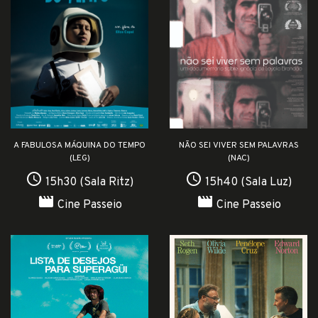
A FABULOSA MÁQUINA DO TEMPO
NÃO SEI VIVER SEM PALAVRAS
(LEG)
(NAC)
access_time
access_time
15h30 (Sala Ritz)
15h40 (Sala Luz)
movie
movie
Cine Passeio
Cine Passeio