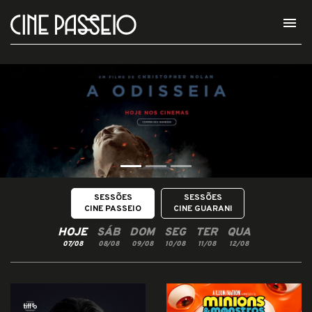
menu
SESSÕES
SESSÕES
CINE PASSEIO
CINE GUARANI
HOJE
SÁB
DOM
SEG
TER
QUA
07/08
08/08
09/08
10/08
11/08
12/08