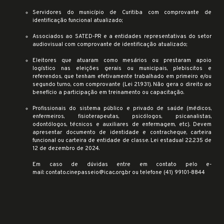
Servidores do município de Curitiba com comprovante de
identificação funcional atualizado;
Associados ao SATED-PR e a entidades representativas do setor
audiovisual com comprovante de identificação atualizado;
Eleitores que atuaram como mesários ou prestaram apoio
logístico nas eleições gerais ou municipais, plebiscitos e
referendos, que tenham efetivamente trabalhado em primeiro e/ou
segundo turno, com comprovante (Lei 21.931). Não gera o direito ao
benefício a participação em treinamento ou capacitação.
Profissionais do sistema público e privado de saúde (médicos,
enfermeiros, fisioterapeutas, psicólogos, psicanalistas,
odontólogos, técnicos e auxiliares de enfermagem, etc). Devem
apresentar documento de identidade e contracheque, carteira
funcional ou carteira de entidade de classe. Lei estadual 22.235 de
12 de dezembro de 2024.
Em caso de dúvidas entre em contato pelo e-
mail:
contato.cinepasseio@icac.org.br
ou telefone (41) 99101-8844