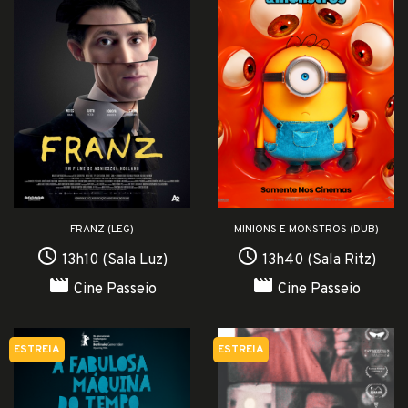
FRANZ (LEG)
MINIONS E MONSTROS (DUB)
access_time
access_time
13h10 (Sala Luz)
13h40 (Sala Ritz)
movie
movie
Cine Passeio
Cine Passeio
ESTREIA
ESTREIA