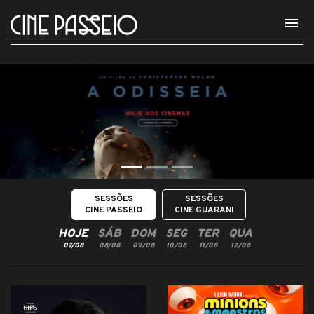
menu
SESSÕES
SESSÕES
CINE PASSEIO
CINE GUARANI
HOJE
SÁB
DOM
SEG
TER
QUA
07/08
08/08
09/08
10/08
11/08
12/08