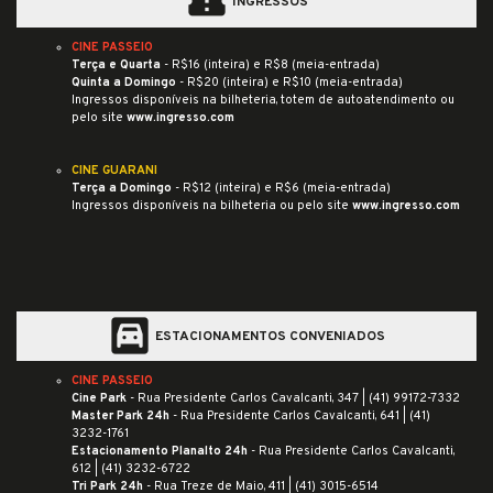
confirmation_number
INGRESSOS
CINE PASSEIO
Terça e Quarta
- R$16 (inteira) e R$8 (meia-entrada)
Quinta a Domingo
- R$20 (inteira) e R$10 (meia-entrada)
Ingressos disponíveis na bilheteria, totem de autoatendimento ou
pelo site
www.ingresso.com
CINE GUARANI
Terça a Domingo
- R$12 (inteira) e R$6 (meia-entrada)
Ingressos disponíveis na bilheteria ou pelo site
www.ingresso.com
garage
ESTACIONAMENTOS CONVENIADOS
CINE PASSEIO
Cine Park
- Rua Presidente Carlos Cavalcanti, 347 |
(41) 99172-7332
Master Park 24h
- Rua Presidente Carlos Cavalcanti, 641 |
(41)
3232-1761
Estacionamento Planalto 24h
- Rua Presidente Carlos Cavalcanti,
612 |
(41) 3232-6722
Tri Park 24h
- Rua Treze de Maio, 411 |
(41) 3015-6514