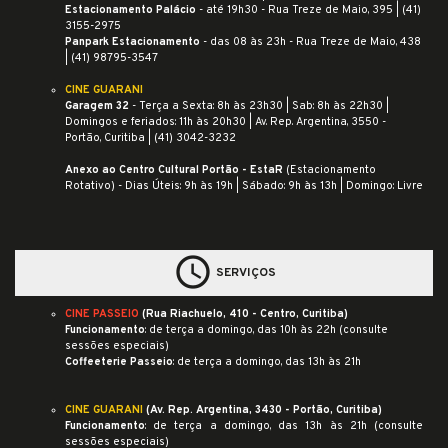
Estacionamento Palácio
- até 19h30 - Rua Treze de Maio, 395 |
(41)
3155-2975
Panpark Estacionamento
- das 08 às 23h - Rua Treze de Maio, 438
| (41) 98795-3547
CINE GUARANI
Garagem 32
- Terça a Sexta: 8h às 23h30 | Sab: 8h às 22h30 |
Domingos e feriados: 11h às 20h30 | Av. Rep. Argentina, 3550 -
Portão, Curitiba | (41) 3042-3232
Anexo ao Centro Cultural Portão - EstaR
(Estacionamento
Rotativo) - Dias Úteis: 9h às 19h | Sábado: 9h às 13h | Domingo: Livre
schedule
SERVIÇOS
CINE PASSEIO
(
Rua Riachuelo, 410 - Centro, Curitiba
)
Funcionamento
: de terça a domingo, das 10h às 22h (consulte
sessões especiais)
Coffeeterie Passeio
: de terça a domingo, das 13h às 21h
CINE GUARANI
(
Av. Rep. Argentina, 3430 - Portão, Curitiba
)
Funcionamento
: de terça a domingo, das 13h às 21h (consulte
sessões especiais)