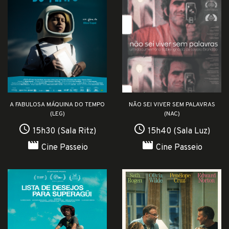
A FABULOSA MÁQUINA DO TEMPO
NÃO SEI VIVER SEM PALAVRAS
(LEG)
(NAC)
access_time
access_time
15h30 (Sala Ritz)
15h40 (Sala Luz)
movie
movie
Cine Passeio
Cine Passeio