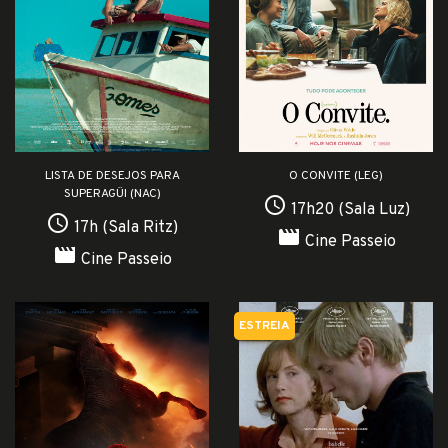
LISTA DE DESEJOS PARA
O CONVITE (LEG)
SUPERAGÜI (NAC)
access_time
17h20 (Sala Luz)
access_time
17h (Sala Ritz)
movie
Cine Passeio
movie
Cine Passeio
ESTREIA