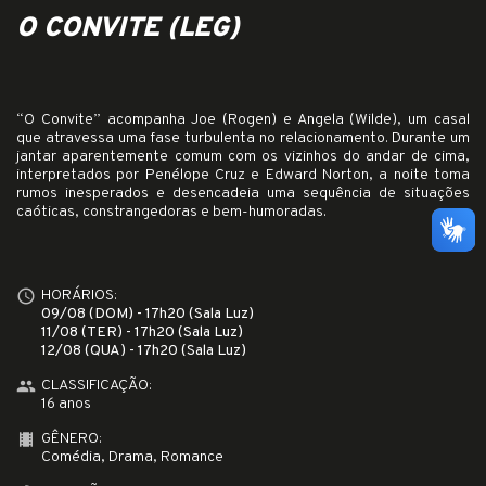
O CONVITE (LEG)
“O Convite” acompanha Joe (Rogen) e Angela (Wilde), um casal
que atravessa uma fase turbulenta no relacionamento. Durante um
jantar aparentemente comum com os vizinhos do andar de cima,
interpretados por Penélope Cruz e Edward Norton, a noite toma
rumos inesperados e desencadeia uma sequência de situações
caóticas, constrangedoras e bem-humoradas.
access_time
HORÁRIOS:
09/08 (DOM) - 17h20 (Sala Luz)
11/08 (TER) - 17h20 (Sala Luz)
12/08 (QUA) - 17h20 (Sala Luz)
people
CLASSIFICAÇÃO:
16 anos
local_movies
GÊNERO:
Comédia, Drama, Romance