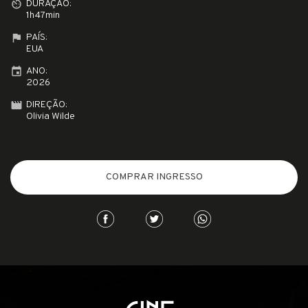
av_timer
DURAÇÃO:
1h47min
flag
PAÍS:
EUA
event
ANO:
2026
movie_creation
DIREÇÃO:
Olivia Wilde
COMPRAR INGRESSO