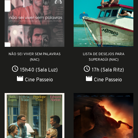
NÃO SEI VIVER SEM PALAVRAS
LISTA DE DESEJOS PARA
(NAC)
SUPERAGÜI (NAC)
access_time
access_time
15h40 (Sala Luz)
17h (Sala Ritz)
movie
movie
Cine Passeio
Cine Passeio