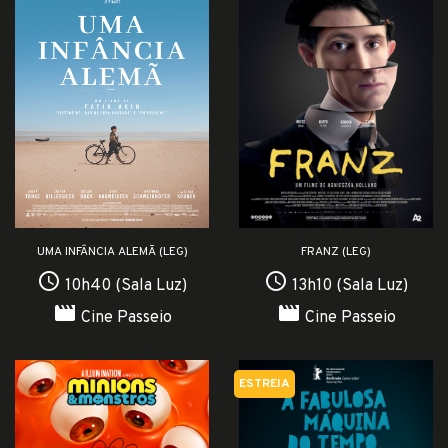
UMA INFÂNCIA ALEMÃ (LEG)
FRANZ (LEG)
access_time
access_time
10h40 (Sala Luz)
13h10 (Sala Luz)
movie
movie
Cine Passeio
Cine Passeio
ESTREIA