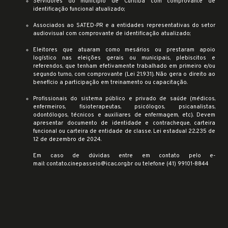
Servidores do município de Curitiba com comprovante de
identificação funcional atualizado;
Associados ao SATED-PR e a entidades representativas do setor
audiovisual com comprovante de identificação atualizado;
Eleitores que atuaram como mesários ou prestaram apoio
logístico nas eleições gerais ou municipais, plebiscitos e
referendos, que tenham efetivamente trabalhado em primeiro e/ou
segundo turno, com comprovante (Lei 21.931). Não gera o direito ao
benefício a participação em treinamento ou capacitação.
Profissionais do sistema público e privado de saúde (médicos,
enfermeiros, fisioterapeutas, psicólogos, psicanalistas,
odontólogos, técnicos e auxiliares de enfermagem, etc). Devem
apresentar documento de identidade e contracheque, carteira
funcional ou carteira de entidade de classe. Lei estadual 22.235 de
12 de dezembro de 2024.
Em caso de dúvidas entre em contato pelo e-
mail:
contato.cinepasseio@icac.org.br
ou telefone (41) 99101-8844