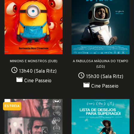
MINIONS E MONSTROS (DUB)
A FABULOSA MÁQUINA DO TEMPO
(LEG)
access_time
13h40 (Sala Ritz)
access_time
15h30 (Sala Ritz)
movie
Cine Passeio
movie
Cine Passeio
ESTREIA