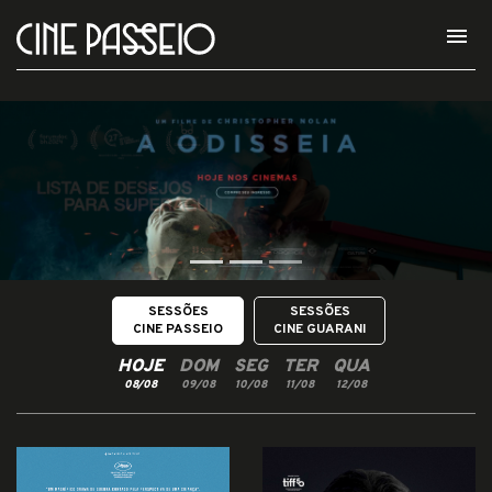
menu
SESSÕES
SESSÕES
CINE PASSEIO
CINE GUARANI
HOJE
DOM
SEG
TER
QUA
08/08
09/08
10/08
11/08
12/08