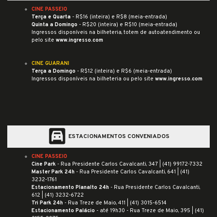
CINE PASSEIO
Terça e Quarta
- R$16 (inteira) e R$8 (meia-entrada)
Quinta a Domingo
- R$20 (inteira) e R$10 (meia-entrada)
Ingressos disponíveis na bilheteria, totem de autoatendimento ou
pelo site
www.ingresso.com
CINE GUARANI
Terça a Domingo
- R$12 (inteira) e R$6 (meia-entrada)
Ingressos disponíveis na bilheteria ou pelo site
www.ingresso.com
garage
ESTACIONAMENTOS CONVENIADOS
CINE PASSEIO
Cine Park
- Rua Presidente Carlos Cavalcanti, 347 |
(41) 99172-7332
Master Park 24h
- Rua Presidente Carlos Cavalcanti, 641 |
(41)
3232-1761
Estacionamento Planalto 24h
- Rua Presidente Carlos Cavalcanti,
612 |
(41) 3232-6722
Tri Park 24h
- Rua Treze de Maio, 411 |
(41) 3015-6514
Estacionamento Palácio
- até 19h30 - Rua Treze de Maio, 395 |
(41)