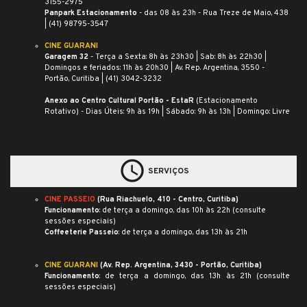
3155-2975
Panpark Estacionamento
- das 08 às 23h - Rua Treze de Maio, 438
| (41) 98795-3547
CINE GUARANI
Garagem 32
- Terça a Sexta: 8h às 23h30 | Sab: 8h às 22h30 |
Domingos e feriados: 11h às 20h30 | Av. Rep. Argentina, 3550 -
Portão, Curitiba | (41) 3042-3232
Anexo ao Centro Cultural Portão - EstaR
(Estacionamento
Rotativo) - Dias Úteis: 9h às 19h | Sábado: 9h às 13h | Domingo: Livre
schedule
SERVIÇOS
CINE PASSEIO
(
Rua Riachuelo, 410 - Centro, Curitiba
)
Funcionamento
: de terça a domingo, das 10h às 22h (consulte
sessões especiais)
Coffeeterie Passeio
: de terça a domingo, das 13h às 21h
CINE GUARANI
(
Av. Rep. Argentina, 3430 - Portão, Curitiba
)
Funcionamento
: de terça a domingo, das 13h às 21h (consulte
sessões especiais)