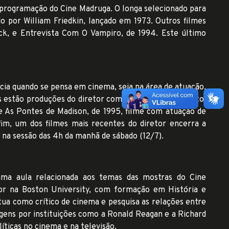
 programação do Cine Madruga. O longa selecionado para
gido por William Friedkin, lançado em 1973. Outros filmes
ick, e Entrevista Com O Vampiro, de 1994. Este último
ia quando se pensa em cinema, seja na área de atuação,
os estão produções do diretor como Um Mundo Perfeito,
me As Pontes de Madison, de 1995, filme com atuação de
im, um dos filmes mais recentes do diretor encerra a
 na sessão das 4h da manhã de sábado (12/7).
uma aula relacionada aos temas das mostras do Cine
or na Boston University, com formação em História e
tua como crítico de cinema e pesquisa as relações entre
sagens por instituições como a Ronald Reagan e a Richard
líticas no cinema e na televisão.