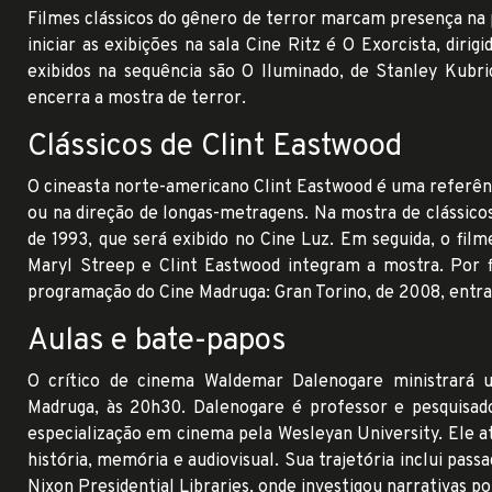
Filmes clássicos do gênero de terror marcam presença na
iniciar as exibições na sala Cine Ritz é O Exorcista, diri
exibidos na sequência são O Iluminado, de Stanley Kubr
encerra a mostra de terror.
Clássicos de Clint Eastwood
O cineasta norte-americano Clint Eastwood é uma referênc
ou na direção de longas-metragens. Na mostra de clássic
de 1993, que será exibido no Cine Luz. Em seguida, o fil
Maryl Streep e Clint Eastwood integram a mostra. Por f
programação do Cine Madruga: Gran Torino, de 2008, entra
Aulas e bate-papos
O crítico de cinema Waldemar Dalenogare ministrará 
Madruga, às 20h30. Dalenogare é professor e pesquisad
especialização em cinema pela Wesleyan University. Ele a
história, memória e audiovisual. Sua trajetória inclui pas
Nixon Presidential Libraries, onde investigou narrativas po